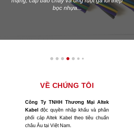
mạng, cáp báo cháy và ống ruột gà lõi thép
bọc nhựa...
VỀ CHÚNG TÔI
Công Ty TNHH Thương Mại Altek
Kabel
độc quyền
nhập khẩu và phân
phối
cáp Altek Kabel
theo tiêu chuẩn
châu Âu tại Việt Nam.