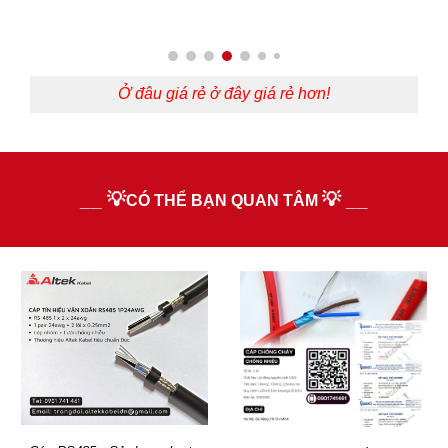
Ở đâu giá rẻ ở đây giá rẻ hơn!
__
💡
💡 __
CÓ THỂ BẠN QUAN TÂM