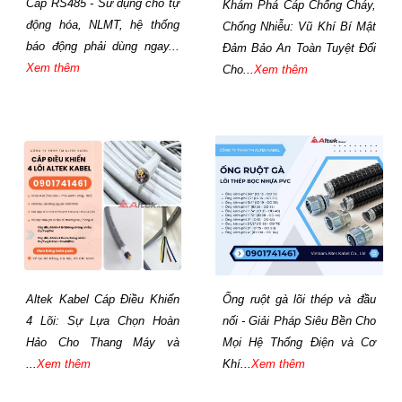
Cáp RS485 - Sử dụng cho tự
Khám Phá Cáp Chống Cháy,
động hóa, NLMT, hệ thống
Chống Nhiễu: Vũ Khí Bí Mật
báo động phải dùng ngay...
Đảm Bảo An Toàn Tuyệt Đối
Xem thêm
Cho...
Xem thêm
Altek Kabel Cáp Điều Khiển
Ống ruột gà lõi thép và đầu
4 Lõi: Sự Lựa Chọn Hoàn
nối - Giải Pháp Siêu Bền Cho
Hảo Cho Thang Máy và
Mọi Hệ Thống Điện và Cơ
...
Xem thêm
Khí...
Xem thêm