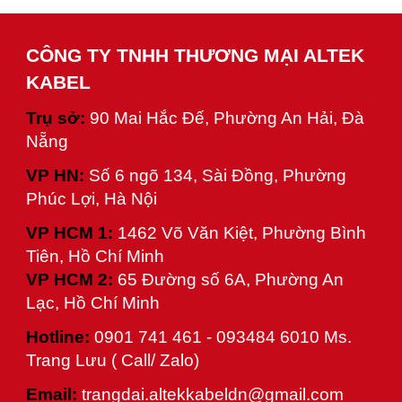
CÔNG TY TNHH THƯƠNG MẠI ALTEK
KABEL
Trụ sở:
90 Mai Hắc Đế, Phường An Hải, Đà
Nẵng
VP HN:
Số 6 ngõ 134, Sài Đồng, Phường
Phúc Lợi, Hà Nội
VP HCM 1:
1462 Võ Văn Kiệt, Phường Bình
Tiên, Hồ Chí Minh
VP HCM
2
:
65 Đường số 6A, Phường An
Lạc, Hồ Chí Minh
Hotline:
0901 741 461 - 093484 6010 Ms.
Trang Lưu ( Call/ Zalo)
Email:
trangdai.altekkabeldn
@gmail.com