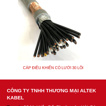
CÁP ĐIỀU KHIỂN CÓ LƯỚI
30
LÕI
CÔNG TY TNHH THƯƠNG MẠI ALTEK
KABEL