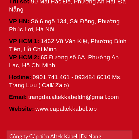
Trụ sở:
90 Mai Hắc Đế, Phường An Hải, Đà
Nẵng
VP HN:
Số 6 ngõ 134, Sài Đồng, Phường
Phúc Lợi, Hà Nội
VP HCM 1:
1462 Võ Văn Kiệt, Phường Bình
Tiên, Hồ Chí Minh
VP HCM
2
:
65 Đường số 6A, Phường An
Lạc, Hồ Chí Minh
Hotline:
0901 741 461 - 093484 6010 Ms.
Trang Lưu ( Call/ Zalo)
Email:
trangdai.altekkabeldn
@gmail.com
Website:
www.capaltekkabel.top
Công ty Cáp điện Altek Kabel | Da Nang